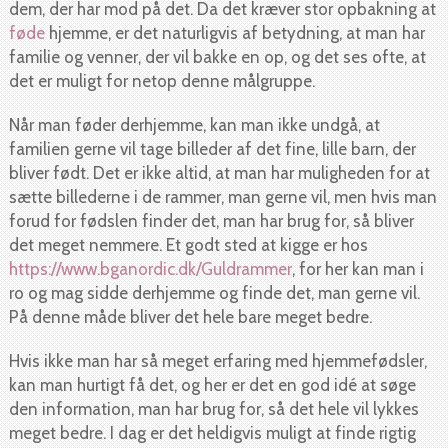
dem, der har mod på det. Da det kræver stor opbakning at
føde
hjemme, er det naturligvis af betydning, at man har
familie og venner, der vil bakke en op, og det ses ofte, at
det er muligt for netop denne målgruppe.
Når man føder derhjemme, kan man ikke undgå, at
familien gerne vil tage billeder af det fine, lille barn, der
bliver født. Det er ikke altid, at man har muligheden for at
sætte billederne i de rammer, man gerne vil, men hvis man
forud for fødslen finder det, man har brug for, så bliver
det meget nemmere. Et godt sted at kigge er hos
https://www.bganordic.dk/Guldrammer
, for her kan man i
ro og mag sidde derhjemme og finde det, man gerne vil.
På denne måde bliver det hele bare meget bedre.
Hvis ikke man har så meget erfaring med hjemmefødsler,
kan man hurtigt få det, og her er det en god idé at søge
den information, man har brug for, så det hele vil lykkes
meget bedre. I dag er det heldigvis muligt at finde rigtig