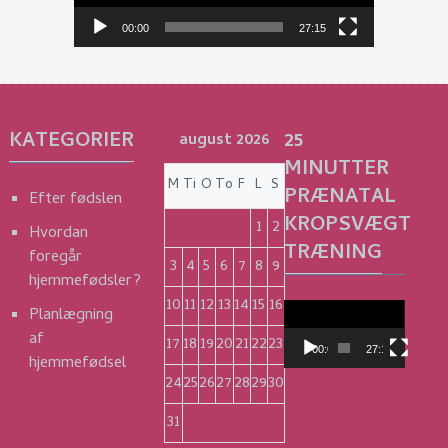
00:00
27:15
KATEGORIER
25
august 2026
MINUTTER
M
Ti
O
To
F
L
S
PRÆNATAL
Efter fødslen
KROPSVÆGT
1
2
Hvordan
TRÆNING
foregår
3
4
5
6
7
8
9
hjemmefødsler?
10
11
12
13
14
15
16
Videoafspiller
Planlægning
af
17
18
19
20
21
22
23
00:00
27:15
hjemmefødsel
24
25
26
27
28
29
30
31