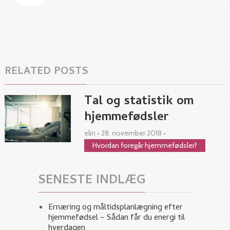
RELATED POSTS
Tal og statistik om
hjemmefødsler
elin
•
28. november 2018
•
Hvordan foregår hjemmefødsler?
SENESTE INDLÆG
Ernæring og måltidsplanlægning efter
hjemmefødsel – Sådan får du energi til
hverdagen