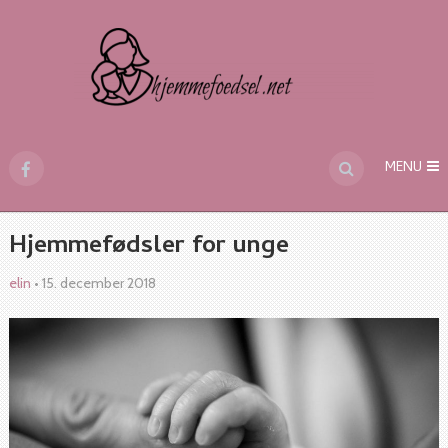
MENU
Hjemmefødsler for unge
elin
•
15. december 2018